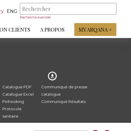
ry
ENG
Recherche avancée
ON CLIENTS
A PROPOS
MY ARQANA +
Catalogue PDF
Communiqué de presse
Catalogue Excel
catalogue
Pinhooking
Communiqué Résultats
Protocole
sanitaire