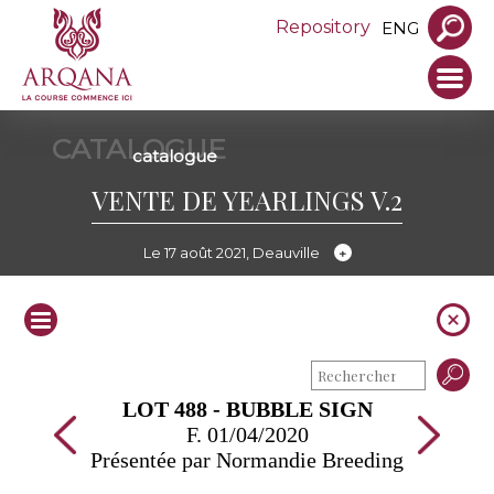
Repository
ENG
CATALOGUE
catalogue
VENTE DE YEARLINGS V.2
Le 17 août 2021, Deauville
LOT 488 - BUBBLE SIGN
F. 01/04/2020
Présentée par Normandie Breeding