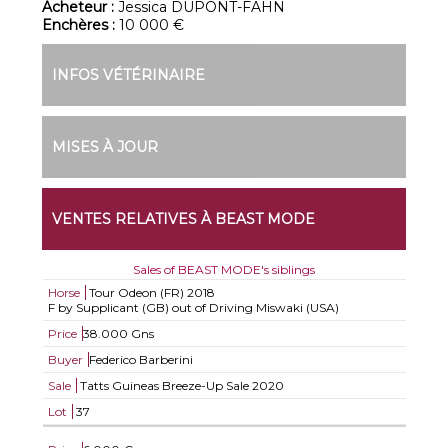
Acheteur :
Jessica DUPONT-FAHN
Enchères :
10 000 €
INFOS VÉTÉRINAIRE
MISES À JOUR
VENTES RELATIVES À BEAST MODE
Sales of BEAST MODE's siblings
Horse
Tour Odeon (FR)
2018
F by Supplicant (GB) out of Driving Miswaki (USA)
Price
38.000 Gns
Buyer
Federico Barberini
Sale
Tatts Guineas Breeze-Up Sale 2020
Lot
37