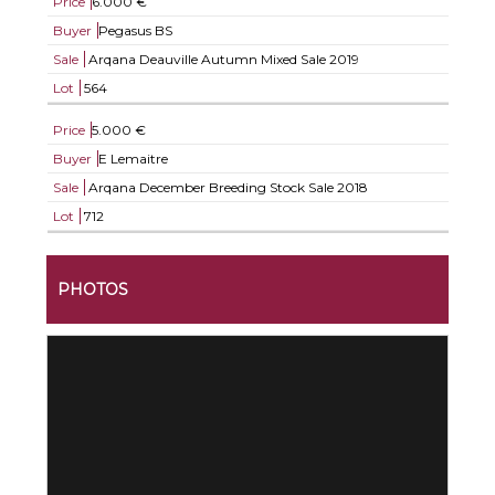
Price
6.000 €
Buyer
Pegasus BS
Sale
Arqana Deauville Autumn Mixed Sale 2019
Lot
564
Price
5.000 €
Buyer
E Lemaitre
Sale
Arqana December Breeding Stock Sale 2018
Lot
712
PHOTOS