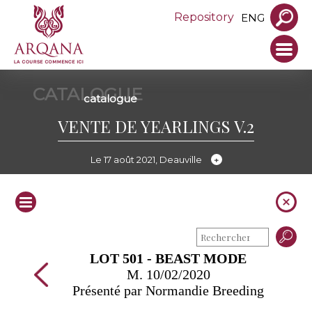
Repository
ENG
CATALOGUE
catalogue
VENTE DE YEARLINGS V.2
Le 17 août 2021, Deauville
LOT 501 - BEAST MODE
M. 10/02/2020
Présenté par Normandie Breeding