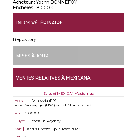
Acheteur :
Yoann BONNEFOY
Enchères :
8 000 €
INFOS VÉTÉRINAIRE
Repository
MISES À JOUR
VENTES RELATIVES À MEXICANA
Sales of MEXICANA's siblings
Horse
La Venezzia (FR)
F by Caravaggio (USA) out of Afra Tsitsi (FR)
Price
5.000 €
Buyer
Success BS Agency
Sale
Osarus Breeze-Up la Teste 2023
Lot
27