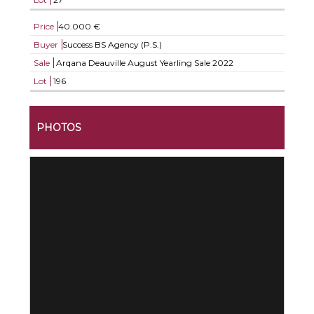
Price
40.000 €
Buyer
Success BS Agency (P.S.)
Sale
Arqana Deauville August Yearling Sale 2022
Lot
196
PHOTOS