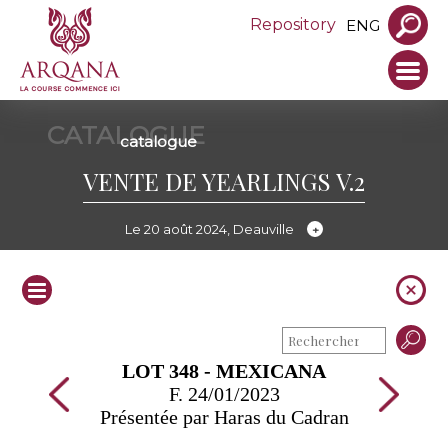
Repository
ENG
CATALOGUE
catalogue
VENTE DE YEARLINGS V.2
Le 20 août 2024, Deauville
LOT 348 - MEXICANA
F. 24/01/2023
Présentée par Haras du Cadran