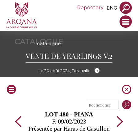
Repository
ENG
CATALOGUE
catalogue
VENTE DE YEARLINGS V.2
Le 20 août 2024, Deauville
LOT 480 - PIANA
F. 09/02/2023
Présentée par Haras de Castillon