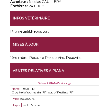
Acheteur :
Nicolas CAULLERY
Enchères :
24 000 €
INFOS VÉTÉRINAIRE
Piro négatif,Repository
MISES À JOUR
1ère mère
: Reux, 4e Prix de Vire, Deauville.
VENTES RELATIVES À PIANA
Sales of PIANA's siblings
Horse
Reux (FR)
C by Hello Youmzain (FR) out of Restless (FR)
Price
90.000 €
Buyer
Sas Le Marais