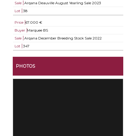
Sale
Arqana Deauville August Yearling Sale 2023
Lot
38
Price
67.000 €
Buyer
Marquee BS
Sale
Arqana December Breeding Stock Sale 2022
Lot
347
PHOTOS