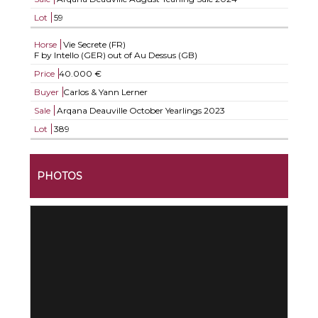
Lot
59
Horse
Vie Secrete (FR)
F by Intello (GER) out of Au Dessus (GB)
Price
40.000 €
Buyer
Carlos & Yann Lerner
Sale
Arqana Deauville October Yearlings 2023
Lot
389
PHOTOS