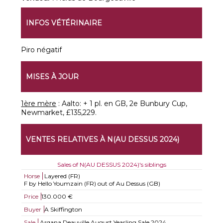
INFOS VÉTÉRINAIRE
Piro négatif
MISES À JOUR
1ère mère
: Aalto: + 1 pl. en GB, 2e Bunbury Cup,
Newmarket, £135,229.
VENTES RELATIVES À N(AU DESSUS 2024)
Sales of N(AU DESSUS 2024)'s siblings
Horse
Layered (FR)
F by Hello Youmzain (FR) out of Au Dessus (GB)
Price
130.000 €
Buyer
A Skiffington
Sale
Arqana Deauville August Yearling Sale 2024