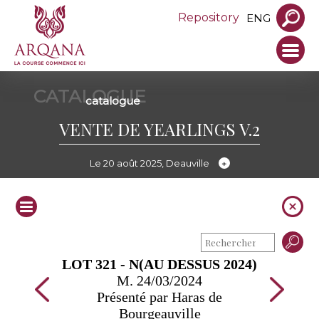
Repository
ENG
CATALOGUE
catalogue
VENTE DE YEARLINGS V.2
Le 20 août 2025, Deauville
LOT 321 - N(AU DESSUS 2024)
M. 24/03/2024
Présenté par Haras de
Bourgeauville