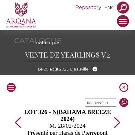
Repository
ENG
CATALOGUE
catalogue
VENTE DE YEARLINGS V.2
Le 20 août 2025, Deauville
LOT 326 - N(BAHAMA BREEZE
2024)
M. 28/02/2024
Présenté par Haras de Pierrepont