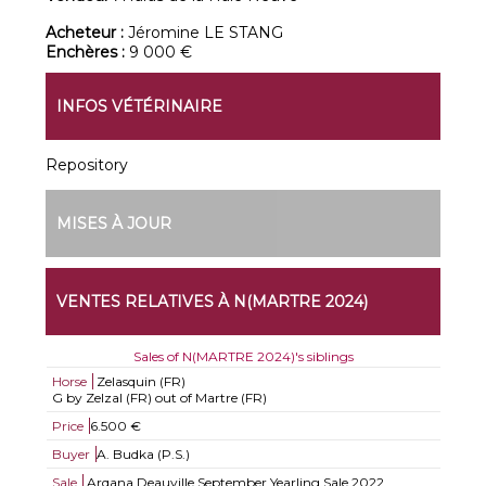
Acheteur :
Jéromine LE STANG
Enchères :
9 000 €
INFOS VÉTÉRINAIRE
Repository
MISES À JOUR
VENTES RELATIVES À N(MARTRE 2024)
Sales of N(MARTRE 2024)'s siblings
Horse
Zelasquin (FR)
G by Zelzal (FR) out of Martre (FR)
Price
6.500 €
Buyer
A. Budka (P.S.)
Sale
Arqana Deauville September Yearling Sale 2022