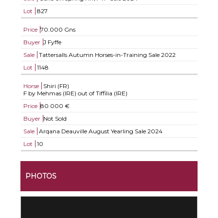
Lot
827
Price
70.000 Gns
Buyer
J Fyffe
Sale
Tattersalls Autumn Horses-in-Training Sale 2022
Lot
1148
Horse
Shiri (FR)
F by Mehmas (IRE) out of Tiffilia (IRE)
Price
80.000 €
Buyer
Not Sold
Sale
Arqana Deauville August Yearling Sale 2024
Lot
10
PHOTOS