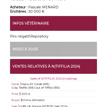
Acheteur :
Pascale MENARD
Enchères :
30 000 €
INFOS VÉTÉRINAIRE
Piro négatif,Repository
MISES À JOUR
VENTES RELATIVES À N(TIFFILIA 2024)
Sales of N(TIFFILIA 2024)'s siblings
Horse
Manu Et Corde (IRE)
G by Teofilo (IRE) out of Tiffilia (IRE)
Price
1.200 £
Buyer
Emma Johnston
Sale
Goffs UK Spring HIT/PTP Sale 2024