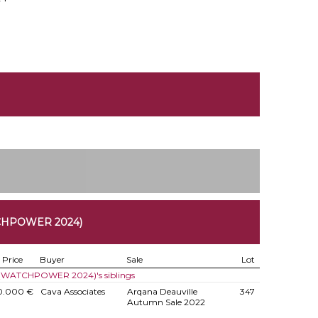
CHPOWER 2024)
Price
Buyer
Sale
Lot
 N(WATCHPOWER 2024)'s siblings
0.000 €
Cava Associates
Arqana Deauville
347
Autumn Sale 2022