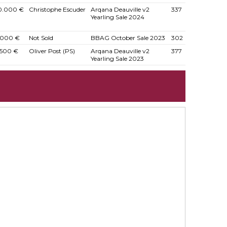
0.000 €
Christophe Escuder
Arqana Deauville v2
337
Yearling Sale 2024
1.000 €
Not Sold
BBAG October Sale 2023
302
.500 €
Oliver Post (PS)
Arqana Deauville v2
377
Yearling Sale 2023