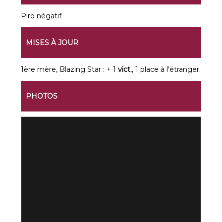
Piro négatif
MISES À JOUR
1ère mère, Blazing Star : + 1
vict.
, 1 place à l'étranger.
PHOTOS