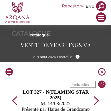
Repository
ENG
CATALOGUE
catalogue
VENTE DE YEARLINGS V.2
Le 19 août 2026, Deauville
LOT 327 - N(FLAMING STAR
2025)
M. 14/03/2025
Présenté par Haras de Grandcamp