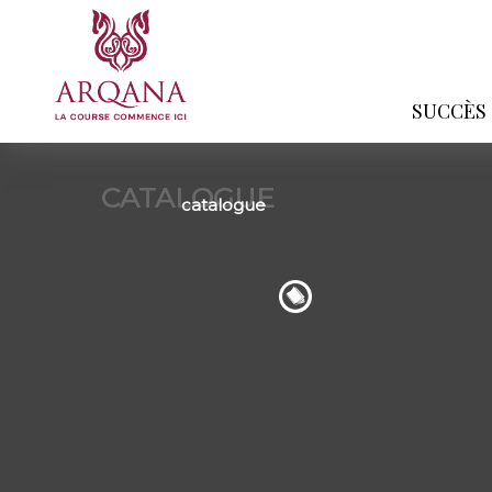
SUCCÈS
CATALOGUE
catalogue