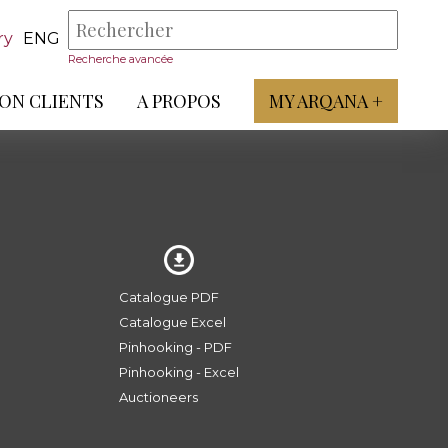
ry
ENG
Recherche avancée
ON CLIENTS
A PROPOS
MY ARQANA +
Catalogue PDF
Catalogue Excel
Pinhooking - PDF
Pinhooking - Excel
Auctioneers