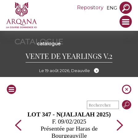
Repository
ENG
CATALOGUE
catalogue
VENTE DE YEARLINGS V.2
Le 19 août 2026, Deauville
LOT 347 - N(JALJALAH 2025)
F. 09/02/2025
Présentée par Haras de
Bourgeauville