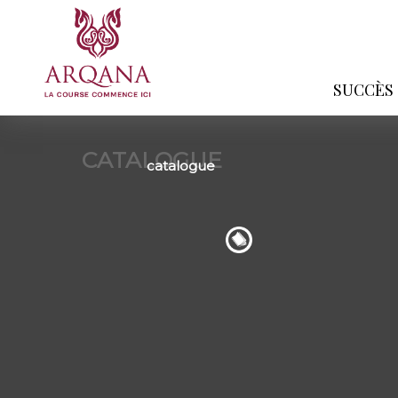
SUCCÈS
CATALOGUE
catalogue