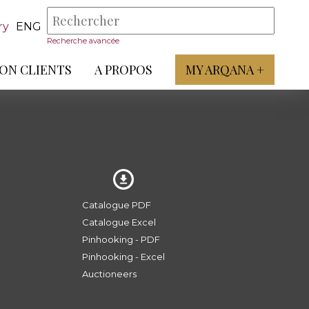
ry
ENG
Recherche avancée
ON CLIENTS
A PROPOS
MY ARQANA +
Catalogue PDF
Catalogue Excel
Pinhooking - PDF
Pinhooking - Excel
Auctioneers