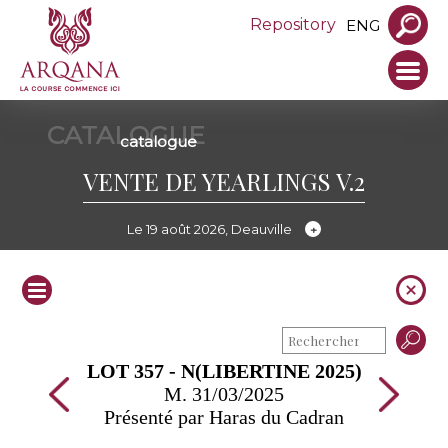
Repository
ENG
CATALOGUE
catalogue
VENTE DE YEARLINGS V.2
Le 19 août 2026, Deauville
LOT 357 - N(LIBERTINE 2025)
M. 31/03/2025
Présenté par Haras du Cadran