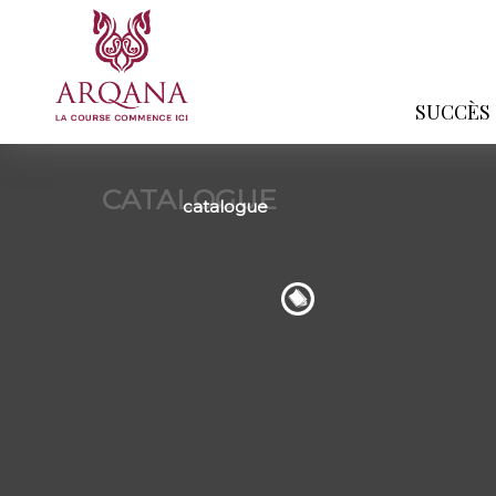
SUCCÈS
CATALOGUE
catalogue