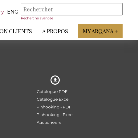
ry
ENG
Recherche avancée
ON CLIENTS
A PROPOS
MY ARQANA +
Catalogue PDF
Catalogue Excel
Pinhooking - PDF
Pinhooking - Excel
Auctioneers