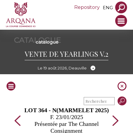
Repository
ENG
CATALOGUE
catalogue
VENTE DE YEARLINGS V.2
Le 19 août 2026, Deauville
LOT 364 - N(MARMELET 2025)
F. 23/01/2025
Présentée par The Channel
Consignment