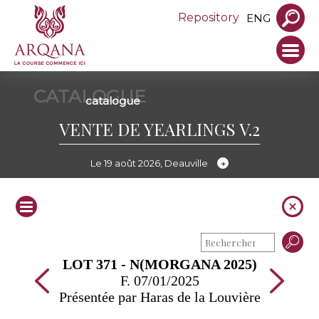
Repository
ENG
CATALOGUE
catalogue
VENTE DE YEARLINGS V.2
Le 19 août 2026, Deauville
LOT 371 - N(MORGANA 2025)
F. 07/01/2025
Présentée par Haras de la Louvière