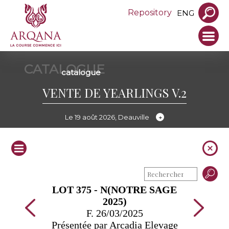
Repository
ENG
CATALOGUE
catalogue
VENTE DE YEARLINGS V.2
Le 19 août 2026, Deauville
LOT 375 - N(NOTRE SAGE
2025)
F. 26/03/2025
Présentée par Arcadia Elevage