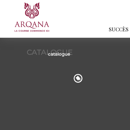
SUCCÈS
CATALOGUE
catalogue