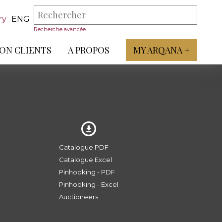
ry
ENG
Recherche avancée
ON CLIENTS
A PROPOS
MY ARQANA +
Catalogue PDF
Catalogue Excel
Pinhooking - PDF
Pinhooking - Excel
Auctioneers