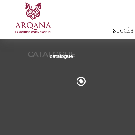
SUCCÈS
CATALOGUE
catalogue