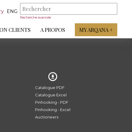
ry
ENG
Recherche avancée
ON CLIENTS
A PROPOS
MY ARQANA +
Catalogue PDF
Catalogue Excel
Pinhooking - PDF
Pinhooking - Excel
Auctioneers