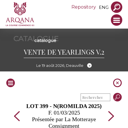
Repository
ENG
CATALOGUE
catalogue
VENTE DE YEARLINGS V.2
Le 19 août 2026, Deauville
LOT 399 - N(ROMILDA 2025)
F. 01/03/2025
Présentée par La Motteraye
Consignment