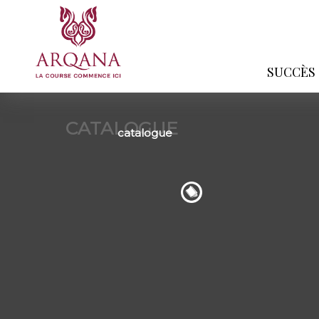
SUCCÈS
CATALOGUE
catalogue