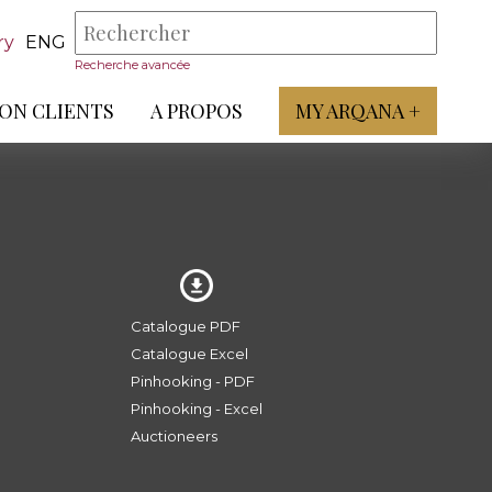
ry
ENG
Recherche avancée
ON CLIENTS
A PROPOS
MY ARQANA +
Catalogue PDF
Catalogue Excel
Pinhooking - PDF
Pinhooking - Excel
Auctioneers