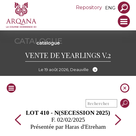
Repository
ENG
CATALOGUE
catalogue
VENTE DE YEARLINGS V.2
Le 19 août 2026, Deauville
LOT 410 - N(SECESSION 2025)
F. 02/02/2025
Présentée par Haras d'Etreham