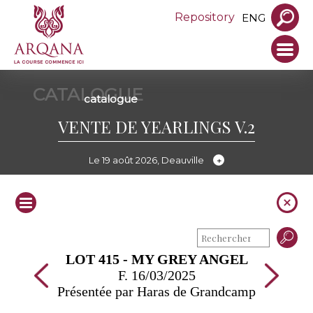
Repository
ENG
CATALOGUE
catalogue
VENTE DE YEARLINGS V.2
Le 19 août 2026, Deauville
LOT 415 - MY GREY ANGEL
F. 16/03/2025
Présentée par Haras de Grandcamp