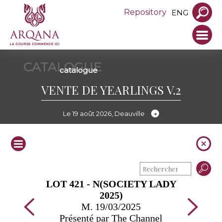
Repository
ENG
CATALOGUE
catalogue
VENTE DE YEARLINGS V.2
Le 19 août 2026, Deauville
LOT 421 - N(SOCIETY LADY
2025)
M. 19/03/2025
Présenté par The Channel