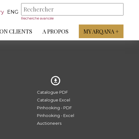
ry
ENG
Recherche avancée
ON CLIENTS
A PROPOS
MY ARQANA +
Catalogue PDF
Catalogue Excel
Pinhooking - PDF
Pinhooking - Excel
Auctioneers