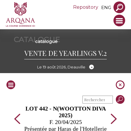
Repository
ENG
CATALOGUE
catalogue
VENTE DE YEARLINGS V.2
Le 19 août 2026, Deauville
LOT 442 - N(WOOTTON DIVA
2025)
F. 20/04/2025
Présentée par Haras de l'Hotellerie