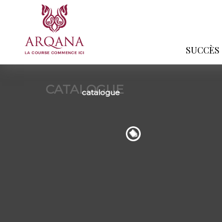
SUCCÈS
CATALOGUE
catalogue