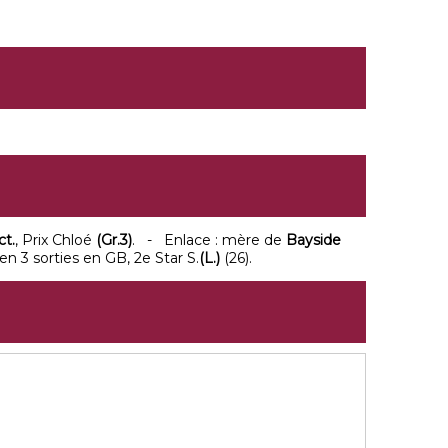
ct.
, Prix Chloé
(Gr.3)
. - Enlace : mère de
Bayside
en 3 sorties en GB, 2e Star S.
(L.)
(26).