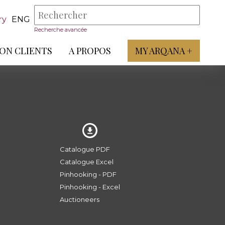
ry
ENG
Recherche avancée
ON CLIENTS
A PROPOS
MY ARQANA +
Catalogue PDF
Catalogue Excel
Pinhooking - PDF
Pinhooking - Excel
Auctioneers