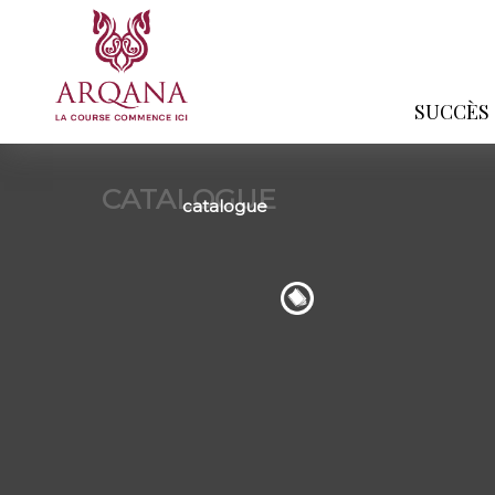
SUCCÈS
CATALOGUE
catalogue