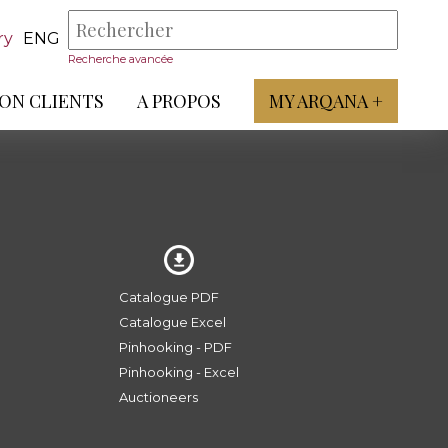
ry
ENG
Recherche avancée
ON CLIENTS
A PROPOS
MY ARQANA +
Catalogue PDF
Catalogue Excel
Pinhooking - PDF
Pinhooking - Excel
Auctioneers