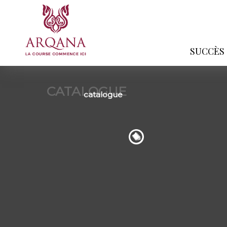
SUCCÈS
CATALOGUE
catalogue