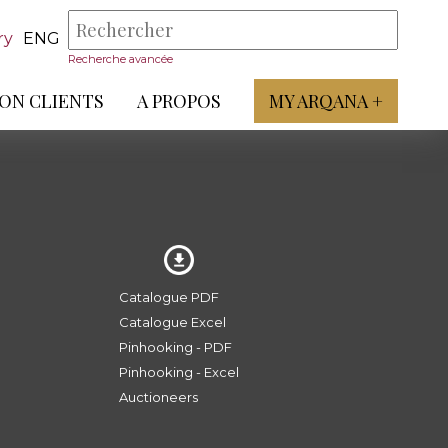
ry
ENG
Recherche avancée
ON CLIENTS
A PROPOS
MY ARQANA +
Catalogue PDF
Catalogue Excel
Pinhooking - PDF
Pinhooking - Excel
Auctioneers