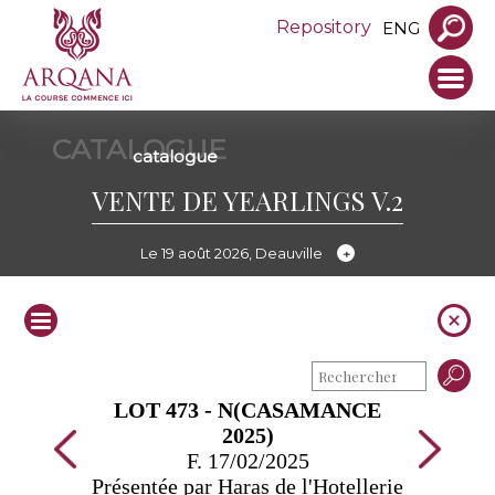
Repository
ENG
CATALOGUE
catalogue
VENTE DE YEARLINGS V.2
Le 19 août 2026, Deauville
LOT 473 - N(CASAMANCE
2025)
F. 17/02/2025
Présentée par Haras de l'Hotellerie