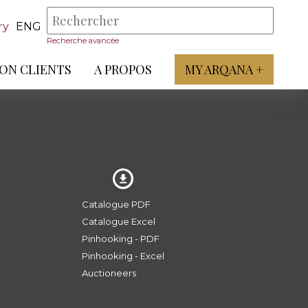
ry
ENG
Recherche avancée
ON CLIENTS
A PROPOS
MY ARQANA +
Catalogue PDF
Catalogue Excel
Pinhooking - PDF
Pinhooking - Excel
Auctioneers