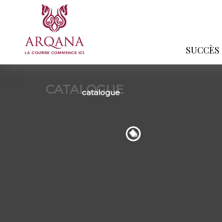
SUCCÈS
CATALOGUE
catalogue