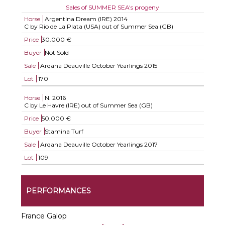
Sales of SUMMER SEA's progeny
Horse
Argentina Dream (IRE)
2014
C by Rio de La Plata (USA) out of Summer Sea (GB)
Price
30.000 €
Buyer
Not Sold
Sale
Arqana Deauville October Yearlings 2015
Lot
170
Horse
N.
2016
C by Le Havre (IRE) out of Summer Sea (GB)
Price
50.000 €
Buyer
Stamina Turf
Sale
Arqana Deauville October Yearlings 2017
Lot
109
PERFORMANCES
France Galop