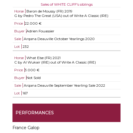
Sales of WHITE CLIFF's siblings
Horse
Baron de Moussy (FR)
2019
G by Pedro The Great (USA) out of Write A Classic (IRE)
Price
22.000 €
Buyer
Adrien Fouassier
Sale
Arqana Deauville October Yearlings 2020
Lot
232
Horse
What Else (FR)
2021
C by Al Wukair (IRE) out of Write A Classic (IRE)
Price
3.000 €
Buyer
Not Sold
Sale
Arqana Deauville September Yearling Sale 2022
Lot
167
PERFORMANCES
France Galop