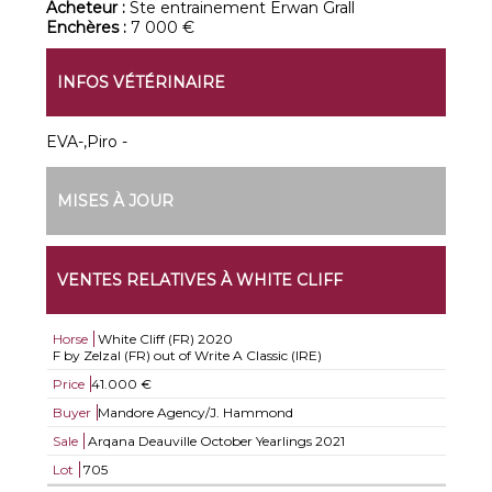
Acheteur :
Ste entrainement Erwan Grall
Enchères :
7 000 €
INFOS VÉTÉRINAIRE
EVA-,Piro -
MISES À JOUR
VENTES RELATIVES À WHITE CLIFF
Horse
White Cliff (FR)
2020
F by Zelzal (FR) out of Write A Classic (IRE)
Price
41.000 €
Buyer
Mandore Agency/J. Hammond
Sale
Arqana Deauville October Yearlings 2021
Lot
705