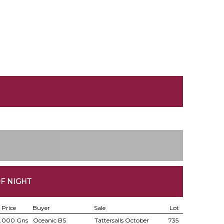
F NIGHT
Price
Buyer
Sale
Lot
.000 Gns
Oceanic BS
Tattersalls October
735