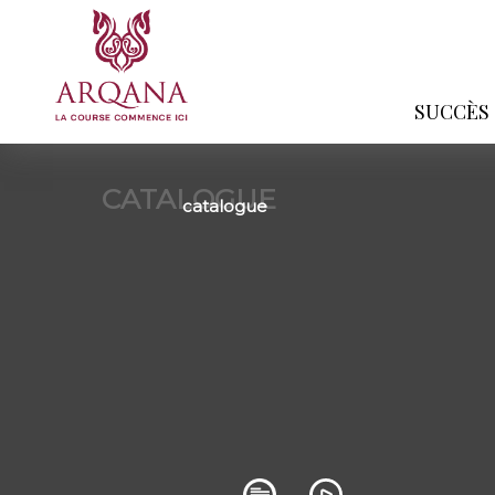
SUCCÈS
CATALOGUE
catalogue