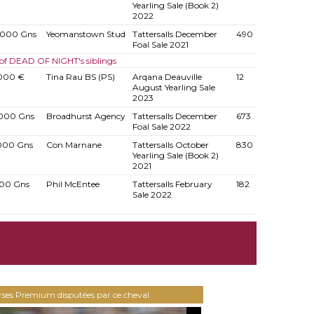
Yearling Sale (Book 2)
2022
.000 Gns
Yeomanstown Stud
Tattersalls December
490
Foal Sale 2021
 of DEAD OF NIGHT's siblings
000 €
Tina Rau BS (PS)
Arqana Deauville
12
August Yearling Sale
2023
000 Gns
Broadhurst Agency
Tattersalls December
673
Foal Sale 2022
000 Gns
Con Marnane
Tattersalls October
830
Yearling Sale (Book 2)
2021
00 Gns
Phil McEntee
Tattersalls February
182
Sale 2022
urses Premium disputées par ce cheval