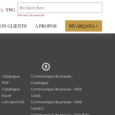
ry
ENG
Recherche avancée
ON CLIENTS
A PROPOS
MY ARQANA +
Catalogue
Communiqué de presse -
PDF
Catalogue
Catalogue
Communiqué de presse - Wild
Excel
Cards
Lots sans TVA
Communiqué de presse - Wild
Cards 2
Communiqué de presse - Résultats