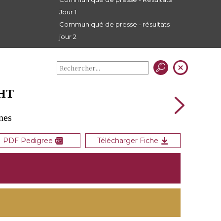
Jour 1
Communiqué de presse - résultats
jour 2
GHT
nes
PDF Pedigree
Télécharger Fiche