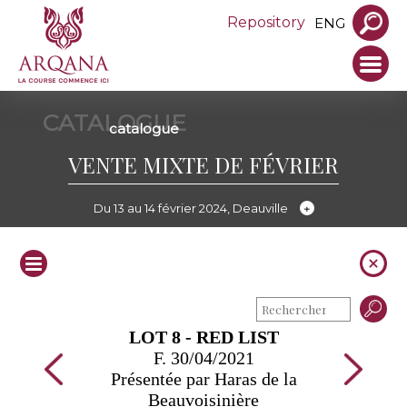
Repository
ENG
CATALOGUE
catalogue
VENTE MIXTE DE FÉVRIER
Du 13 au 14 février 2024, Deauville
LOT 8 - RED LIST
F. 30/04/2021
Présentée par Haras de la
Beauvoisinière