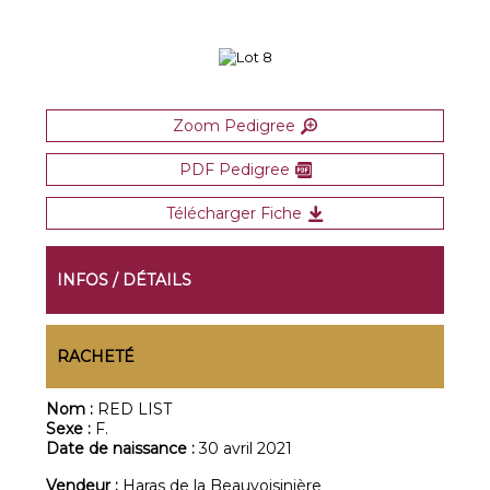
Zoom Pedigree
PDF Pedigree
Télécharger Fiche
INFOS / DÉTAILS
RACHETÉ
Nom :
RED LIST
Sexe :
F.
Date de naissance :
30 avril 2021
Vendeur :
Haras de la Beauvoisinière