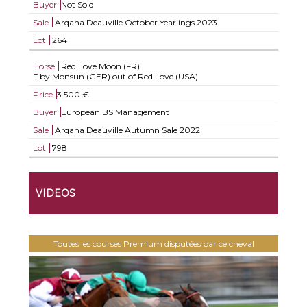
Buyer
Not Sold
Sale
Arqana Deauville October Yearlings 2023
Lot
264
Horse
Red Love Moon (FR)
F by Monsun (GER) out of Red Love (USA)
Price
3.500 €
Buyer
European BS Management
Sale
Arqana Deauville Autumn Sale 2022
Lot
798
VIDEOS
Toutes les courses Premium disputées par ce cheval