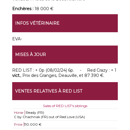
Enchères :
18 000 €
INFOS VÉTÉRINAIRE
EVA-
MISES À JOUR
RED LIST : + 0p (08/02/24) 6p. - Red Crazy : + 1
vict.
, Prix des Granges, Deauville, et 87 390 €.
VENTES RELATIVES À RED LIST
Sales of RED LIST's siblings
Horse
Ready (FR)
C by Chachnak (FR) out of Red Love (USA)
Price
110.000 €