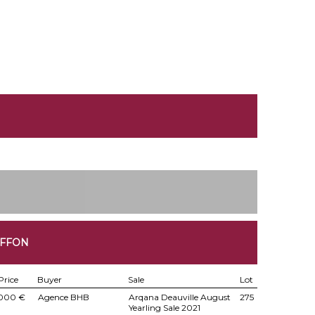
UFFON
Price
Buyer
Sale
Lot
.000 €
Agence BHB
Arqana Deauville August
275
Yearling Sale 2021