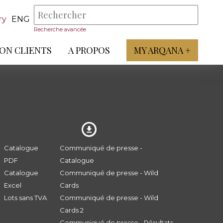
ry
ENG
Recherche avancée
ON CLIENTS
A PROPOS
MY ARQANA +
Catalogue
Communiqué de presse -
PDF
Catalogue
Catalogue
Communiqué de presse - Wild
Excel
Cards
Lots sans TVA
Communiqué de presse - Wild
Cards 2
Communiqué de presse - Résultats