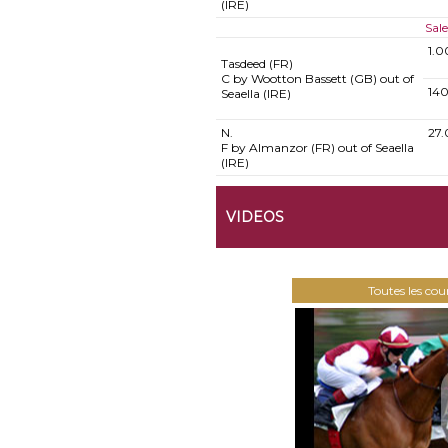
(IRE)
Sal
1.0
Tasdeed (FR)
C by Wootton Bassett (GB) out of
14
Seaella (IRE)
N.
27
F by Almanzor (FR) out of Seaella
(IRE)
VIDEOS
Toutes les co