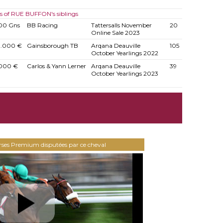
es of RUE BUFFON's siblings
00 Gns
BB Racing
Tattersalls November
20
Online Sale 2023
0.000 €
Gainsborough TB
Arqana Deauville
105
October Yearlings 2022
.000 €
Carlos & Yann Lerner
Arqana Deauville
39
October Yearlings 2023
urses Premium disputées par ce cheval