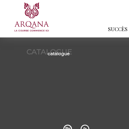
SUCCÈS
CATALOGUE
catalogue