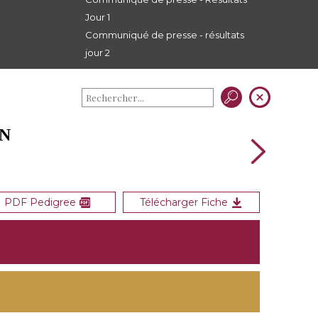
Jour 1
Communiqué de presse - résultats
jour 2
ON
PDF Pedigree
Télécharger Fiche