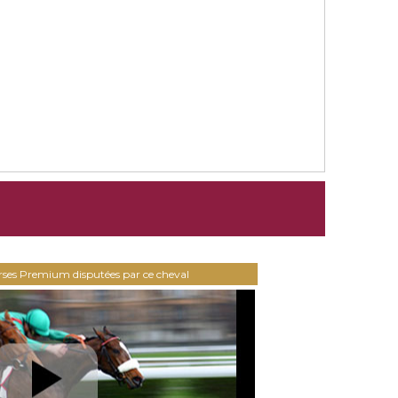
urses Premium disputées par ce cheval