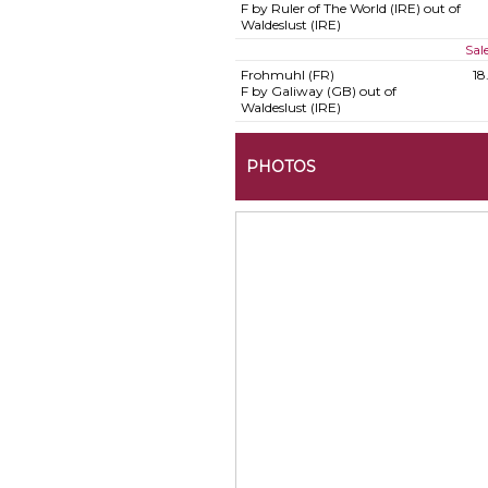
F by Ruler of The World (IRE) out of
Waldeslust (IRE)
Sal
Frohmuhl (FR)
18
F by Galiway (GB) out of
Waldeslust (IRE)
PHOTOS