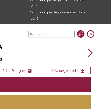
Jour 1
Communiqué de presse - résultats
jour 2
A
tt
PDF Pedigree
Télécharger Fiche