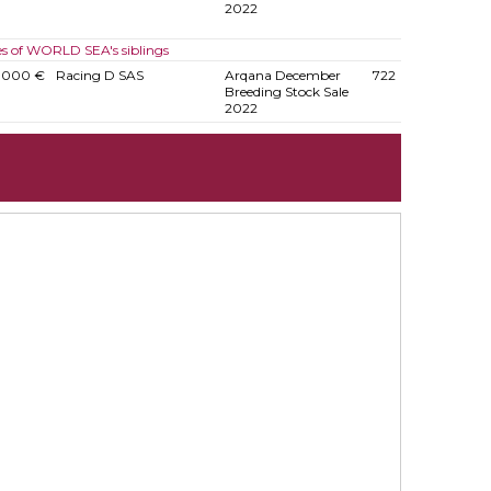
2022
es of WORLD SEA's siblings
.000 €
Racing D SAS
Arqana December
722
Breeding Stock Sale
2022