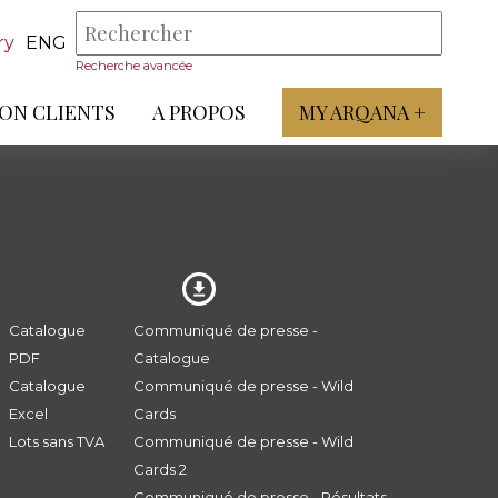
ry
ENG
Recherche avancée
ON CLIENTS
A PROPOS
MY ARQANA +
Catalogue
Communiqué de presse -
PDF
Catalogue
Catalogue
Communiqué de presse - Wild
Excel
Cards
Lots sans TVA
Communiqué de presse - Wild
Cards 2
Communiqué de presse - Résultats