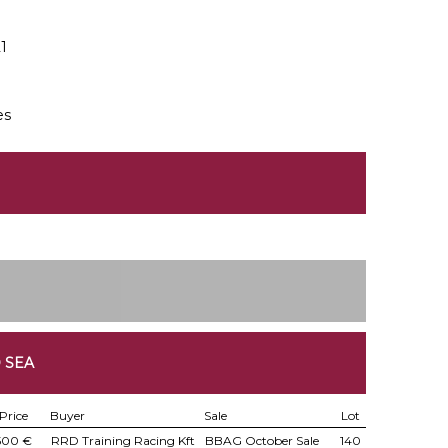
1
es
 SEA
Price
Buyer
Sale
Lot
500 €
RRD Training Racing Kft
BBAG October Sale
140