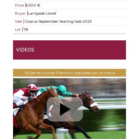
Price
6.500 €
Buyer
Larrigade Lionel
Sale
Osarus September Yearling Sale 2023
Lot
78
VIDEOS
Toutes les courses Premium disputées par ce cheval