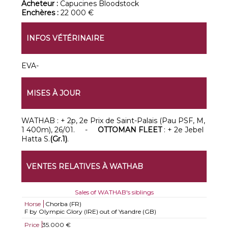
Acheteur :
Capucines Bloodstock
Enchères :
22 000 €
INFOS VÉTÉRINAIRE
EVA-
MISES À JOUR
WATHAB : + 2p, 2e Prix de Saint-Palais (Pau PSF, M,
1 400m), 26/01. -
OTTOMAN FLEET
: + 2e Jebel
Hatta S.
(Gr.1)
.
VENTES RELATIVES À WATHAB
Sales of WATHAB's siblings
Horse
Chorba (FR)
F by Olympic Glory (IRE) out of Ysandre (GB)
Price
35.000 €