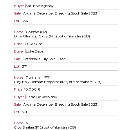
Buyer
Sarl HSV Agency
Sale
Arqana December Breeding Stock Sale 2023
Lot
354
Horse
Gazzah (FR)
G by Olympic Glory (IRE) out of Ysandre (GB)
Price
3.000 Gns
Buyer
Luke Dace
Sale
Tattersalls July Sale 2022
Lot
371
Horse
Rumailah (FR)
F by Holy Roman Emperor (IRE) out of Ysandre (GB)
Price
10.000 €
Buyer
Haras De Kerbiriou
Sale
Arqana December Breeding Stock Sale 2023
Lot
571
Horse
N.
C by Shalaa (IRE) out of Ysandre (GB)