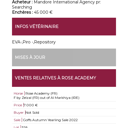
Acheteur :
Mandore International Agency pr:
Searching
Enchères :
45 000 €
INFOS VÉTÉRINAIRE
EVA-,Piro -,Repository
MISES À JOUR
VENTES RELATIVES À ROSE ACADEMY
Horse
Rose Academy (FR)
F by Zelzal (FR) out of Al Markhiya (IRE)
Price
7.000 €
Buyer
Not Sold
Sale
Goffs Autumn Yearling Sale 2022
Lot
526