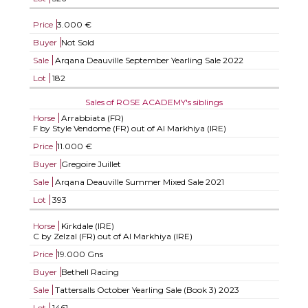
Price
3.000 €
Buyer
Not Sold
Sale
Arqana Deauville September Yearling Sale 2022
Lot
182
Sales of ROSE ACADEMY's siblings
Horse
Arrabbiata (FR)
F by Style Vendome (FR) out of Al Markhiya (IRE)
Price
11.000 €
Buyer
Gregoire Juillet
Sale
Arqana Deauville Summer Mixed Sale 2021
Lot
393
Horse
Kirkdale (IRE)
C by Zelzal (FR) out of Al Markhiya (IRE)
Price
19.000 Gns
Buyer
Bethell Racing
Sale
Tattersalls October Yearling Sale (Book 3) 2023
Lot
1461