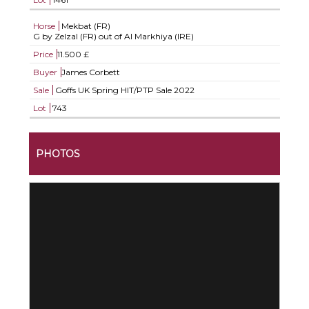
Horse
Mekbat (FR)
G by Zelzal (FR) out of Al Markhiya (IRE)
Price
11.500 £
Buyer
James Corbett
Sale
Goffs UK Spring HIT/PTP Sale 2022
Lot
743
PHOTOS