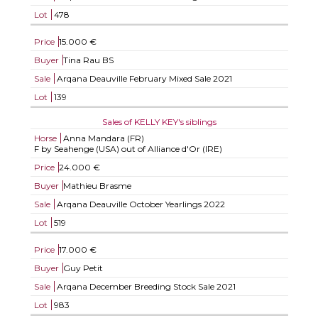
Lot
478
Price
15.000 €
Buyer
Tina Rau BS
Sale
Arqana Deauville February Mixed Sale 2021
Lot
139
Sales of KELLY KEY's siblings
Horse
Anna Mandara (FR)
F by Seahenge (USA) out of Alliance d'Or (IRE)
Price
24.000 €
Buyer
Mathieu Brasme
Sale
Arqana Deauville October Yearlings 2022
Lot
519
Price
17.000 €
Buyer
Guy Petit
Sale
Arqana December Breeding Stock Sale 2021
Lot
983