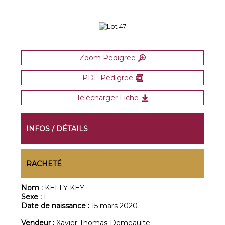
Zoom Pedigree
PDF Pedigree
Télécharger Fiche
INFOS / DÉTAILS
RACHETÉ
Nom :
KELLY KEY
Sexe :
F.
Date de naissance :
15 mars 2020
Vendeur :
Xavier Thomas-Demeaulte