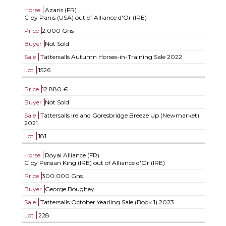
Horse
Azaris (FR)
C by Panis (USA) out of Alliance d'Or (IRE)
Price
2.000 Gns
Buyer
Not Sold
Sale
Tattersalls Autumn Horses-in-Training Sale 2022
Lot
1526
Price
12.880 €
Buyer
Not Sold
Sale
Tattersalls Ireland Goresbridge Breeze Up (Newmarket)
2021
Lot
181
Horse
Royal Alliance (FR)
C by Persian King (IRE) out of Alliance d'Or (IRE)
Price
300.000 Gns
Buyer
George Boughey
Sale
Tattersalls October Yearling Sale (Book 1) 2023
Lot
228