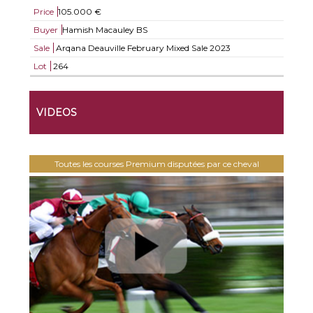
Price
105.000 €
Buyer
Hamish Macauley BS
Sale
Arqana Deauville February Mixed Sale 2023
Lot
264
VIDEOS
Toutes les courses Premium disputées par ce cheval