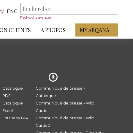
ry
ENG
Recherche avancée
ON CLIENTS
A PROPOS
MY ARQANA +
Catalogue
Communiqué de presse -
PDF
Catalogue
Catalogue
Communiqué de presse - Wild
Excel
Cards
Lots sans TVA
Communiqué de presse - Wild
Cards 2
Communiqué de presse - Résultats