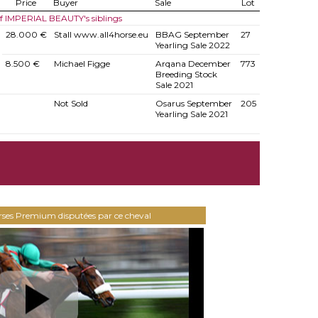
Price
Buyer
Sale
Lot
of IMPERIAL BEAUTY's siblings
28.000 €
Stall www.all4horse.eu
BBAG September
27
Yearling Sale 2022
8.500 €
Michael Figge
Arqana December
773
Breeding Stock
Sale 2021
Not Sold
Osarus September
205
Yearling Sale 2021
urses Premium disputées par ce cheval