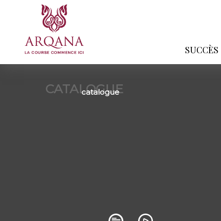
SUCCÈS
CATALOGUE
catalogue