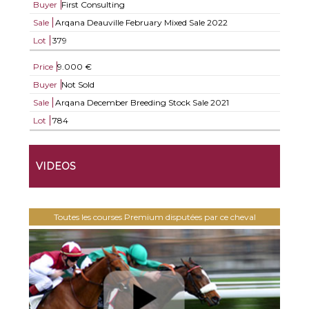
Buyer
First Consulting
Sale
Arqana Deauville February Mixed Sale 2022
Lot
379
Price
9.000 €
Buyer
Not Sold
Sale
Arqana December Breeding Stock Sale 2021
Lot
784
VIDEOS
Toutes les courses Premium disputées par ce cheval