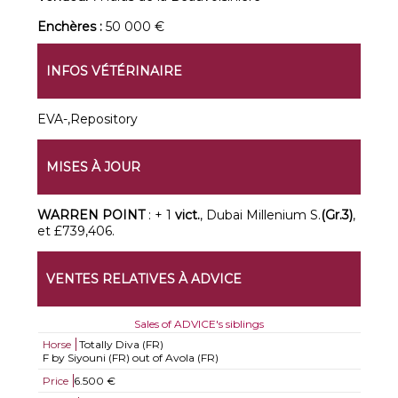
Enchères :
50 000 €
INFOS VÉTÉRINAIRE
EVA-,Repository
MISES À JOUR
WARREN POINT
: + 1
vict.
, Dubai Millenium S.
(Gr.3)
,
et £739,406.
VENTES RELATIVES À ADVICE
Sales of ADVICE's siblings
Horse
Totally Diva (FR)
F by Siyouni (FR) out of Avola (FR)
Price
6.500 €