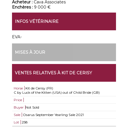
Acheteur :
Cava Associates
Enchères :
9 000 €
INFOS VÉTÉRINAIRE
EVA-
MISES À JOUR
VENTES RELATIVES À KIT DE CERISY
Horse
Kit de Cerisy (FR)
C by Luck of the Kitten (USA) out of Child Bride (GB)
Price
Buyer
Not Sold
Sale
Osarus September Yearling Sale 2021
Lot
258