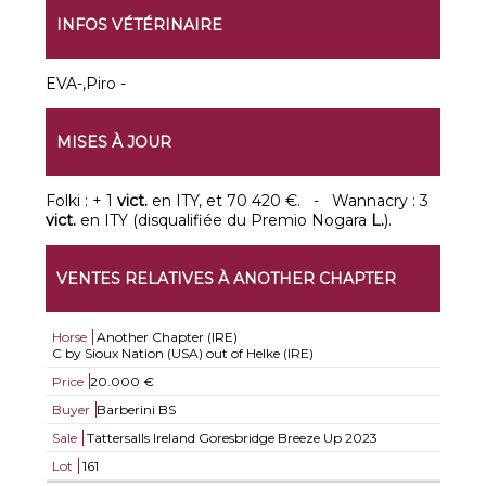
INFOS VÉTÉRINAIRE
EVA-,Piro -
MISES À JOUR
Folki : + 1
vict.
en ITY, et 70 420 €. - Wannacry : 3
vict.
en ITY (disqualifiée du Premio Nogara
L.
).
VENTES RELATIVES À ANOTHER CHAPTER
Horse
Another Chapter (IRE)
C by Sioux Nation (USA) out of Helke (IRE)
Price
20.000 €
Buyer
Barberini BS
Sale
Tattersalls Ireland Goresbridge Breeze Up 2023
Lot
161