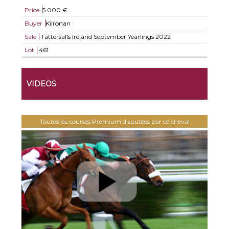
Price
5.000 €
Buyer
Kilronan
Sale
Tattersalls Ireland September Yearlings 2022
Lot
461
VIDEOS
Toutes les courses Premium disputées par ce cheval