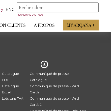
ry
ENG
Recherche avancée
ON CLIENTS
A PROPOS
MY ARQANA +
Catalogue
Communiqué de presse -
PDF
Catalogue
Catalogue
Communiqué de presse - Wild
Excel
Cards
Lots sans TVA
Communiqué de presse - Wild
Cards 2
Communiqué de presse - Résultats