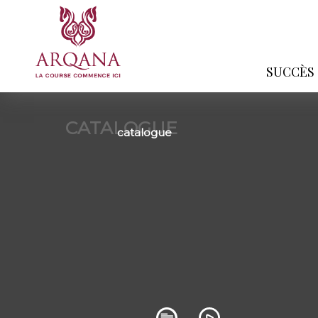
SUCCÈS
CATALOGUE
catalogue