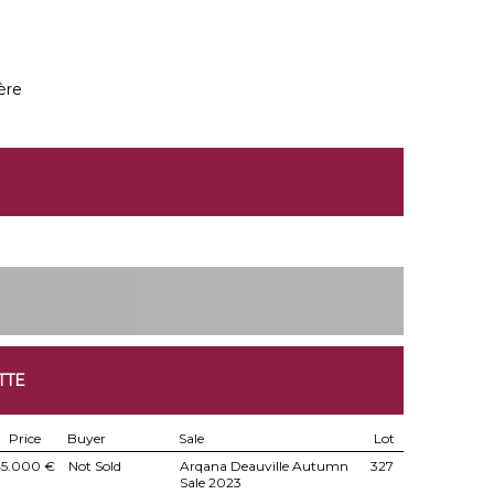
ère
TTE
Price
Buyer
Sale
Lot
5.000 €
Not Sold
Arqana Deauville Autumn
327
Sale 2023