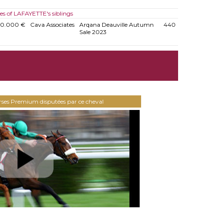
les of LAFAYETTE's siblings
30.000 €
Cava Associates
Arqana Deauville Autumn
440
Sale 2023
urses Premium disputées par ce cheval