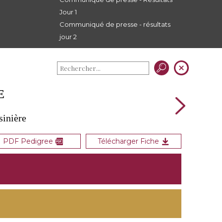
Jour 1
Communiqué de presse - résultats
jour 2
E
sinière
PDF Pedigree
Télécharger Fiche