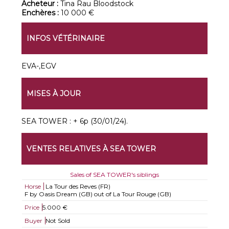
Acheteur :
Tina Rau Bloodstock
Enchères :
10 000 €
INFOS VÉTÉRINAIRE
EVA-,EGV
MISES À JOUR
SEA TOWER : + 6p (30/01/24).
VENTES RELATIVES À SEA TOWER
Sales of SEA TOWER's siblings
Horse
La Tour des Reves (FR)
F by Oasis Dream (GB) out of La Tour Rouge (GB)
Price
5.000 €
Buyer
Not Sold