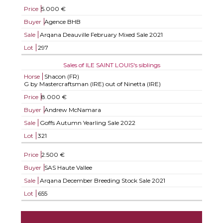
Price
5.000 €
Buyer
Agence BHB
Sale
Arqana Deauville February Mixed Sale 2021
Lot
297
Sales of ILE SAINT LOUIS's siblings
Horse
Shacon (FR)
G by Mastercraftsman (IRE) out of Ninetta (IRE)
Price
8.000 €
Buyer
Andrew McNamara
Sale
Goffs Autumn Yearling Sale 2022
Lot
321
Price
2.500 €
Buyer
SAS Haute Vallee
Sale
Arqana December Breeding Stock Sale 2021
Lot
655