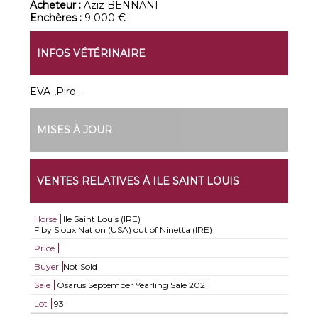
Acheteur :
Aziz BENNANI
Enchères :
9 000 €
INFOS VÉTÉRINAIRE
EVA-,Piro -
MISES À JOUR
VENTES RELATIVES À ILE SAINT LOUIS
Horse
Ile Saint Louis (IRE)
F by Sioux Nation (USA) out of Ninetta (IRE)
Price
Buyer
Not Sold
Sale
Osarus September Yearling Sale 2021
Lot
93