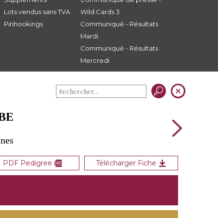
Lots vendus sans TVA
Wild Cards 3
Pinhookings
Communiqué - Résultats
Mardi
Communiqué - Résultats
Mercredi
BE
ines
PDF Pedigree
Télécharger Fiche