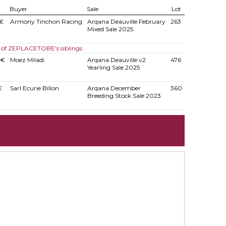
Buyer
Sale
Lot
€
Armony Tinchon Racing
Arqana Deauville February
263
Mixed Sale 2025
s of ZEPLACETOBE's siblings
 €
Moez Miladi
Arqana Deauville v2
476
Yearling Sale 2025
€
Sarl Ecurie Billon
Arqana December
360
Breeding Stock Sale 2023