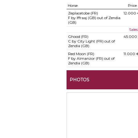
Horse
Price
Zeplacetobe (FR)
12.000 
F by Iffraaj (GB) out of Zendia
(GB)
Sale
Ghood (FR)
45.000
C by City Light (FR) out of
Zendia (GB)
Red Moon (FR)
11.000 
F by Almanzor (FR) out of
Zendia (GB)
PHOTOS