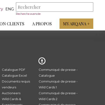
ry
ENG
Recherche avancée
ON CLIENTS
A PROPOS
MY ARQANA +
Catalogue PDF
Communiqué de presse -
Catalogue Excel
Catalogue
Documents requis
Communiqué de presse -
vendeurs
Wild Cards 1
Auctioneers
Communiqué de presse -
Wild Cards &
Wild Cards 2
Suppléments
Communiqué de presse -