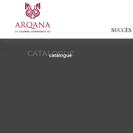
SUCCÈS
CATALOGUE
catalogue