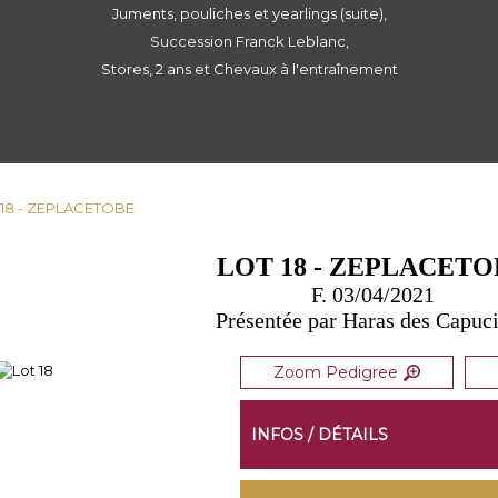
Juments, pouliches et yearlings (suite),
Succession Franck Leblanc,
Stores, 2 ans et Chevaux à l'entraînement
 18 - ZEPLACETOBE
LOT 18 - ZEPLACETO
F. 03/04/2021
Présentée par Haras des Capuc
Zoom Pedigree
INFOS / DÉTAILS